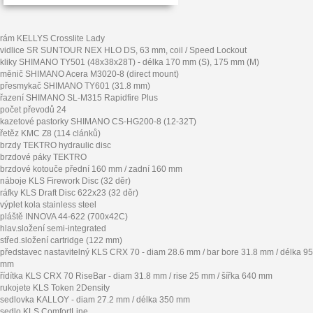
rám KELLYS Crosslite Lady
vidlice SR SUNTOUR NEX HLO DS, 63 mm, coil / Speed Lockout
kliky SHIMANO TY501 (48x38x28T) - délka 170 mm (S), 175 mm (M)
měnič SHIMANO Acera M3020-8 (direct mount)
přesmykač SHIMANO TY601 (31.8 mm)
řazení SHIMANO SL-M315 Rapidfire Plus
počet převodů 24
kazetové pastorky SHIMANO CS-HG200-8 (12-32T)
řetěz KMC Z8 (114 clánků)
brzdy TEKTRO hydraulic disc
brzdové páky TEKTRO
brzdové kotouče přední 160 mm / zadní 160 mm
náboje KLS Firework Disc (32 děr)
ráfky KLS Draft Disc 622x23 (32 děr)
výplet kola stainless steel
pláště INNOVA 44-622 (700x42C)
hlav.složení semi-integrated
střed.složení cartridge (122 mm)
představec nastavitelný KLS CRX 70 - diam 28.6 mm / bar bore 31.8 mm / délka 95
mm
řídítka KLS CRX 70 RiseBar - diam 31.8 mm / rise 25 mm / šířka 640 mm
rukojete KLS Token 2Density
sedlovka KALLOY - diam 27.2 mm / délka 350 mm
sedlo KLS ComfortLine