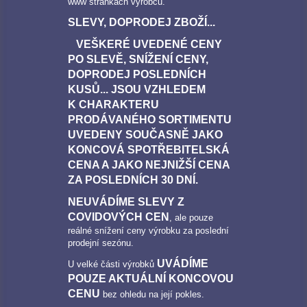
www stránkách výrobců.
SLEVY, DOPRODEJ ZBOŽÍ...
VEŠKERÉ UVEDENÉ CENY
PO SLEVĚ, SNÍŽENÍ CENY,
DOPRODEJ POSLEDNÍCH
KUSŮ... JSOU VZHLEDEM
K CHARAKTERU
PRODÁVANÉHO SORTIMENTU
UVEDENY SOUČASNĚ JAKO
KONCOVÁ SPOTŘEBITELSKÁ
CENA A JAKO NEJNIŽŠÍ CENA
ZA POSLEDNÍCH 30 DNÍ.
NEUVÁDÍME SLEVY Z
COVIDOVÝCH CEN
, ale pouze
reálné snížení ceny výrobku za poslední
prodejní sezónu.
UVÁDÍME
U velké části výrobků
POUZE AKTUÁLNÍ KONCOVOU
CENU
bez ohledu na její pokles.